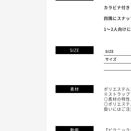
カラビナ付き
四隅にスナッ
1〜2人向け
SIZE
SIZE
サイズ
素材
ポリエステル1
※ストラップ 
◎素材の特性
◎ポリエステ
扱いにはご注
動画
【ピクニックシ