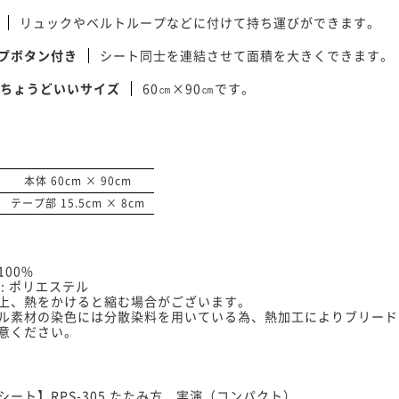
リュックやベルトループなどに付けて持ち運びができます。
プボタン付き
シート同士を連結させて面積を大きくできます。
にちょうどいいサイズ
60㎝×90㎝です。
本体 60cm × 90cm
テープ部 15.5cm × 8cm
00%
: ポリエステル
上、熱をかけると縮む場合がございます。
ル素材の染色には分散染料を用いている為、熱加工によりブリード
意ください。
ート】RPS-305 たたみ方 実演（コンパクト）