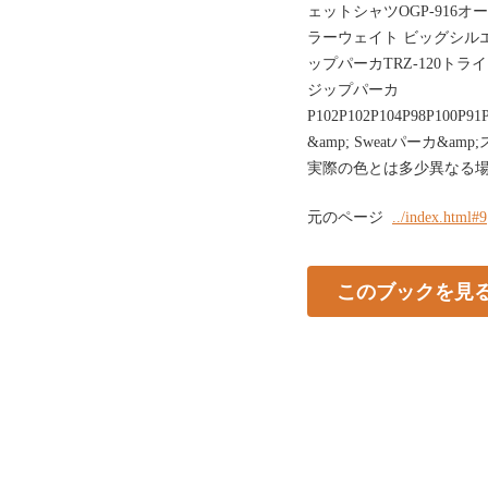
ェットシャツOGP-916オ
ラーウェイト ビッグシルエッ
ップパーカTRZ-120トラ
ジップパーカ
P102P102P104P98P100P91
&amp; Sweatパーカ
実際の色とは多少異なる
元のページ
../index.html#9
このブックを見