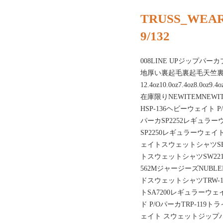
TRUSS_WEAR
9/132
008LINE UPジップ
地厚い裏起毛裏起毛天竺
12.4oz10.0oz7.4oz8.
在庫限りNEWITEMNEWI
HSP-136ヘビーウェイト P
パーカSP2252レギュラ
SP2250レギュラーウェイト
ェイトスウェットシャツSB
トスウェットシャツSW22
562MジャージーズNUBL
ドスウェットシャツTRW-
トSA7200レギュラーウェ
ド P/OパーカTRP-119
ェイト スウェットジップパ