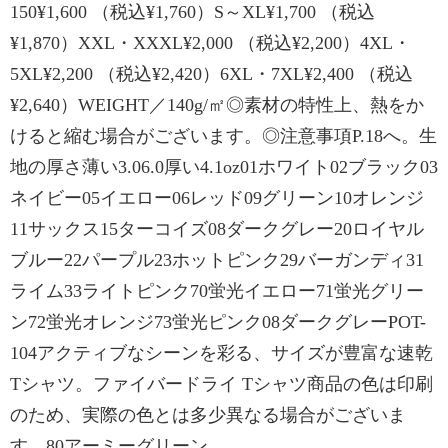
150¥1,600 （税込¥1,760）S～XL¥1,700 （税込
¥1,870）XXL・XXXL¥2,000 （税込¥2,200）4XL・
5XL¥2,200 （税込¥2,420）6XL・7XL¥2,400 （税込
¥2,640）WEIGHT／140g/㎡◎素材の特性上、熱をか
けると縮む場合がございます。◎注意事項P.18へ。生
地の厚さ薄い3.06.0厚い4.1oz01ホワイト02ブラック03
ネイビー05イエロー06レッド09グリーン10オレンジ
11サックス15ターコイズ08ダークグレー20ロイヤル
ブルー22パープル23ホットピンク29バーガンディ31
ライム33ライトピンク70蛍光イエロー71蛍光グリー
ン72蛍光オレンジ73蛍光ピンク08ダークグレーPOT-
104アクティブなシーンを彩る、サイズが豊富な速乾
Tシャツ。ファイバードライ Tシャツ商品の色は印刷
のため、実際の色とは多少異なる場合がございま
す。80アーミーグリーン