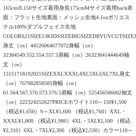
165cmJL150サイズ着用身長175cmMサイズ着用back表
面：フラット生地裏面：メッシュ生地4.1ozポリエス
テル100%ダブルフェイス生地
COLORS21SIZE13KIDSSIZEBIGSIZEDRYUVCUTSIZEJ
身丈（㎝）44526064677072身幅（㎝）
32384549.552.554.557.5肩幅（㎝）26323841444649袖
丈（㎝）
13151718192021SIZEXXLXXXL4XL5XL6XL7XL身丈
（㎝）767982858585身幅（㎝）
61.564.567.570.573.576.5肩幅（㎝）525456586062袖丈
（㎝）222324252627PRICEホワイト110～150¥1,500
（税込¥1,650）S～XL¥1,600 （税込¥1,760）XXL・
XXXL¥1,800 （税込¥1,980）4XL・5XL¥2,100 （税込
¥2,310）6XL・7XL¥2,300 （税込¥2,530）カラー110～