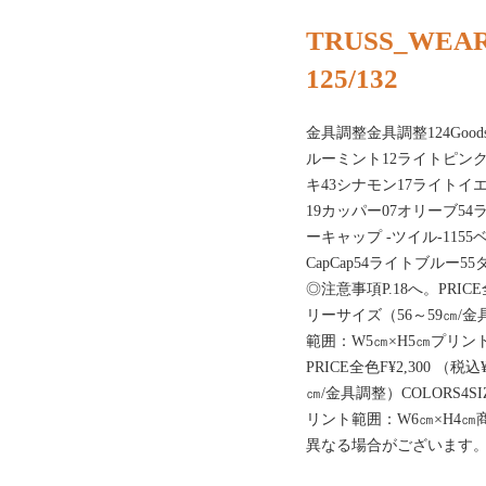
TRUSS_WEAR
125/132
金具調整金具調整124Goo
ルーミント12ライトピンク
キ43シナモン17ライトイ
19カッパー07オリーブ54
ーキャップ -ツイル-115
CapCap54ライトブルー
◎注意事項P.18へ。PRICE全
リーサイズ（56～59㎝/金具
範囲：W5㎝×H5㎝プリント
PRICE全色F¥2,300 （税
㎝/金具調整）COLORS4S
リント範囲：W6㎝×H4
異なる場合がございます