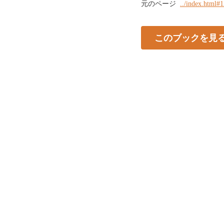
元のページ
../index.html#
このブックを見