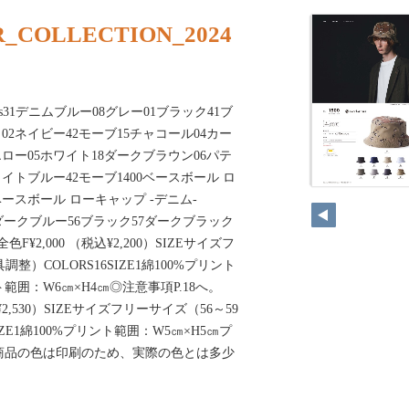
_COLLECTION_2024
ds31デニムブルー08グレー01ブラック41ブ
02ネイビー42モーブ15チャコール04カー
エロー05ホワイト18ダークブラウン06パテ
ライトブルー42モーブ1400ベースボール ロ
5ベースボール ローキャップ -デニム-
55ダークブルー56ブラック57ダークブラック
色F¥2,000 （税込¥2,200）SIZEサイズフ
調整）COLORS16SIZE1綿100%プリント
範囲：W6㎝×H4㎝◎注意事項P.18へ。
込¥2,530）SIZEサイズフリーサイズ（56～59
IZE1綿100%プリント範囲：W5㎝×H5㎝プ
㎝商品の色は印刷のため、実際の色とは多少
。